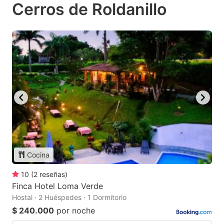
Cerros de Roldanillo
Cocina
10
(
2
reseñas
)
Finca Hotel Loma Verde
Hostal · 2 Huéspedes · 1 Dormitorio
$ 240.000
por noche