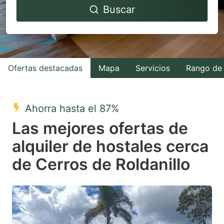
Buscar
forward
backward
to
to
interact
interact
with
with
Ofertas destacadas
Mapa
Servicios
Rango de 
the
the
calendar
calendar
and
and
Ahorra hasta el 87%
select
select
Las mejores ofertas de
a
a
alquiler de hostales cerca
date.
date.
de Cerros de Roldanillo
Press
Press
the
the
question
question
mark
mark
key
key