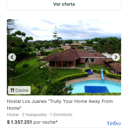
Ver oferta
Cocina
Hostal Los Juanes "Trully Your Home Away From
Home"
Hostal · 2 Huéspedes · 1 Dormitorio
$ 1.357.251
por noche
*