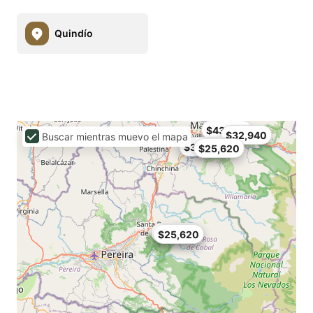
Quindío
$43,920
$32,940
Buscar mientras muevo el mapa
$36,600
$25,620
$25,620
$25,620