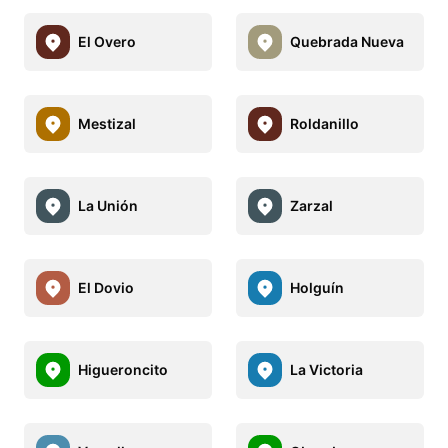
El Overo
Quebrada Nueva
Mestizal
Roldanillo
La Unión
Zarzal
El Dovio
Holguín
Higueroncito
La Victoria