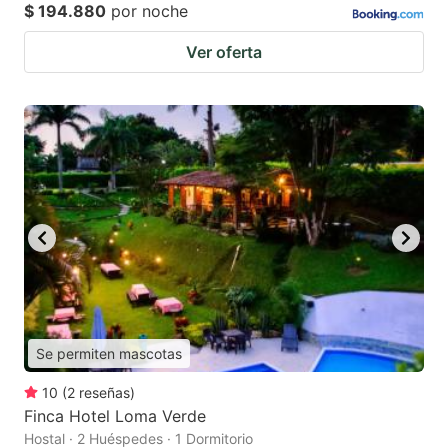
$ 194.880
por noche
Ver oferta
Se permiten mascotas
10
(
2
reseñas
)
Finca Hotel Loma Verde
Hostal · 2 Huéspedes · 1 Dormitorio