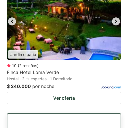
Jardín o patio
10
(
2
reseñas
)
Finca Hotel Loma Verde
Hostal · 2 Huéspedes · 1 Dormitorio
$ 240.000
por noche
Ver oferta