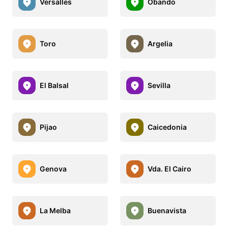
Versalles
Obando
Toro
Argelia
El Balsal
Sevilla
Pijao
Caicedonia
Genova
Vda. El Cairo
La Melba
Buenavista