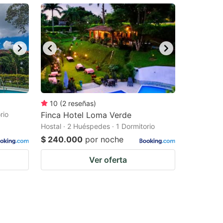
10
(
2
reseñas
)
rio
Finca Hotel Loma Verde
Hostal · 2 Huéspedes · 1 Dormitorio
$ 240.000
por noche
Ver oferta