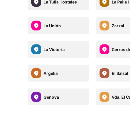
La Tulia Hostales
La Paila 
La Unión
Zarzal
La Victoria
Cerros de
Argelia
El Balsal
Genova
Vda. El C