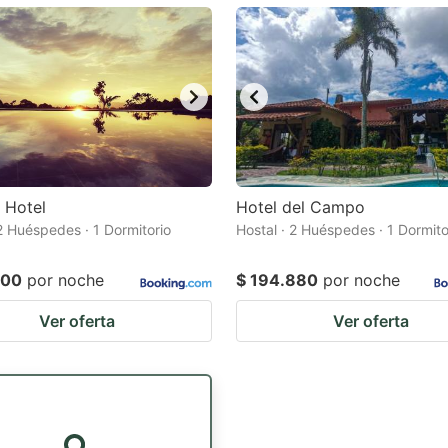
ark
ey
t
e
eyboard
ortcuts
 Hotel
Hotel del Campo
 2 Huéspedes · 1 Dormitorio
r
Hostal · 2 Huéspedes · 1 Dormito
hanging
000
por noche
$ 194.880
por noche
tes.
Ver oferta
Ver oferta