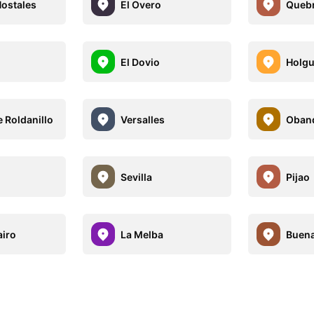
Hostales
El Overo
Queb
El Dovio
Holgu
 Roldanillo
Versalles
Oban
Sevilla
Pijao
airo
La Melba
Buena