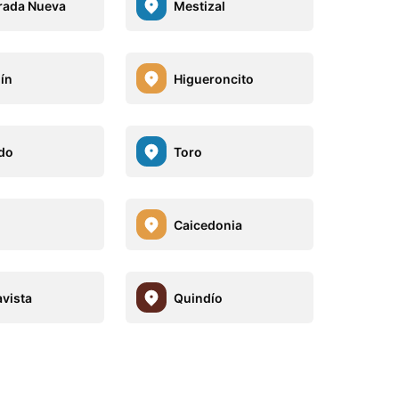
rada Nueva
Mestizal
ín
Higueroncito
do
Toro
Caicedonia
vista
Quindío