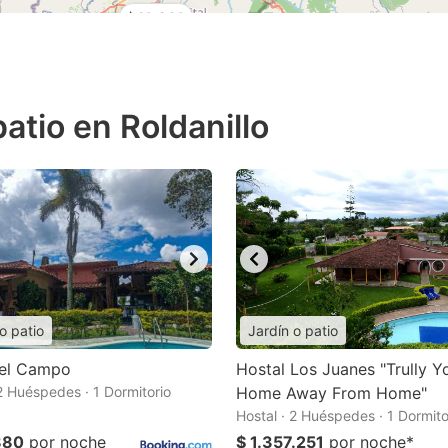
$40,260
atio en Roldanillo
o patio
Jardín o patio
del Campo
Hostal Los Juanes "Trully Y
 2 Huéspedes · 1 Dormitorio
Home Away From Home"
Hostal · 2 Huéspedes · 1 Dormito
880
por noche
$ 1.357.251
por noche
*