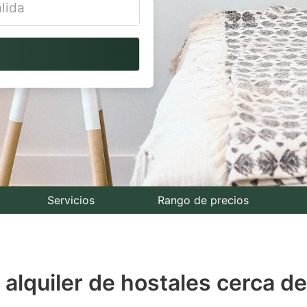
vigate
ackward
teract
th
e
lendar
nd
lect
Servicios
Rango de precios
te.
ess
alquiler de hostales cerca de
e
estion