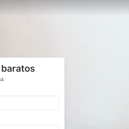
 baratos
84