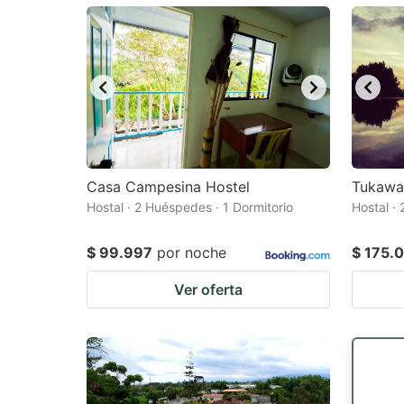
mark
m
key
k
to
to
get
ge
the
th
keyboard
k
shortcuts
sh
Casa Campesina Hostel
Tukawa
Hostal · 2 Huéspedes · 1 Dormitorio
for
Hostal ·
fo
changing
c
$ 99.997
por noche
$ 175.
dates.
da
Ver oferta