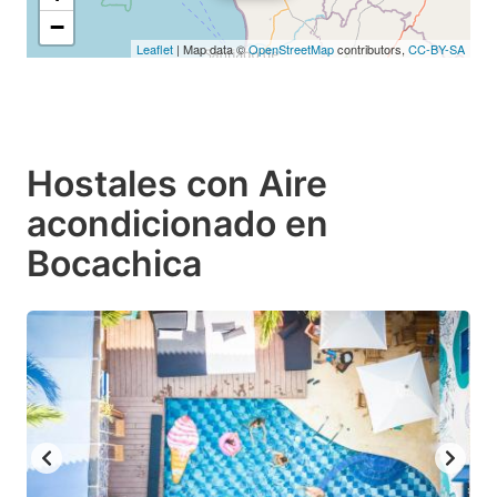
−
Leaflet
| Map data ©
OpenStreetMap
contributors,
CC-BY-SA
Hostales con Aire
acondicionado en
Bocachica