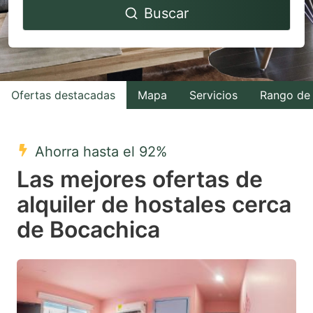
Buscar
forward
backward
to
to
interact
interact
with
with
Ofertas destacadas
Mapa
Servicios
Rango de 
the
the
calendar
calendar
and
and
Ahorra hasta el 92%
select
select
Las mejores ofertas de
a
a
alquiler de hostales cerca
date.
date.
de Bocachica
Press
Press
the
the
question
question
mark
mark
key
key