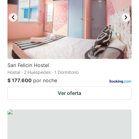
to
to
get
get
the
the
keyboard
keyboard
shortcuts
shortcuts
for
for
changing
changing
San Felicin Hostel
dates.
dates.
Hostal · 2 Huéspedes · 1 Dormitorio
$ 177.600
por noche
Ver oferta