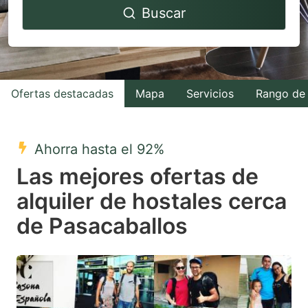
Buscar
forward
backward
to
to
interact
interact
with
with
Ofertas destacadas
Mapa
Servicios
Rango de 
the
the
calendar
calendar
and
and
Ahorra hasta el 92%
select
select
Las mejores ofertas de
a
a
alquiler de hostales cerca
date.
date.
de Pasacaballos
Press
Press
the
the
question
question
mark
mark
key
key