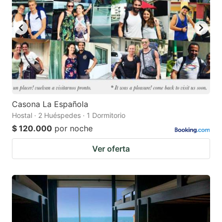
to
to
get
get
the
the
keyboard
keyboard
shortcuts
shortcuts
for
for
changing
changing
Casona La Española
dates.
dates.
Hostal · 2 Huéspedes · 1 Dormitorio
$ 120.000
por noche
Ver oferta