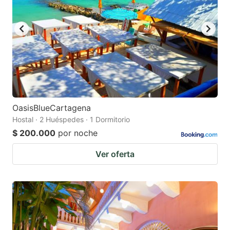
to
to
get
get
the
the
keyboard
keyboard
shortcuts
shortcuts
for
for
changing
changing
OasisBlueCartagena
dates.
dates.
Hostal · 2 Huéspedes · 1 Dormitorio
$ 200.000
por noche
Ver oferta