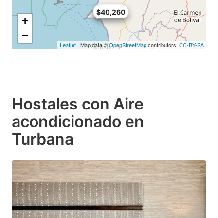
$32,940
$40,260
+
−
Leaflet
| Map data ©
OpenStreetMap
contributors,
CC-BY-SA
Hostales con Aire
acondicionado en
Turbana