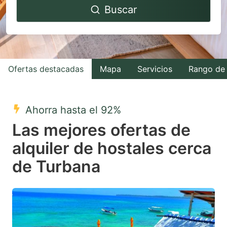
Buscar
forward
backward
to
to
interact
interact
with
with
Ofertas destacadas
Mapa
Servicios
Rango de 
the
the
calendar
calendar
and
and
Ahorra hasta el 92%
select
select
Las mejores ofertas de
a
a
alquiler de hostales cerca
date.
date.
de Turbana
Press
Press
the
the
question
question
mark
mark
key
key