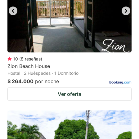
10
(
8
reseñas
)
Zion Beach House
Hostal · 2 Huéspedes · 1 Dormitorio
$ 264.000
por noche
Ver oferta