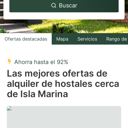
Buscar
forward
backward
to
to
interact
interact
with
with
Ofertas destacadas
Mapa
Servicios
Rango de 
the
the
calendar
calendar
and
and
Ahorra hasta el 92%
select
select
Las mejores ofertas de
a
a
alquiler de hostales cerca
date.
date.
de Isla Marina
Press
Press
the
the
question
question
mark
mark
key
key