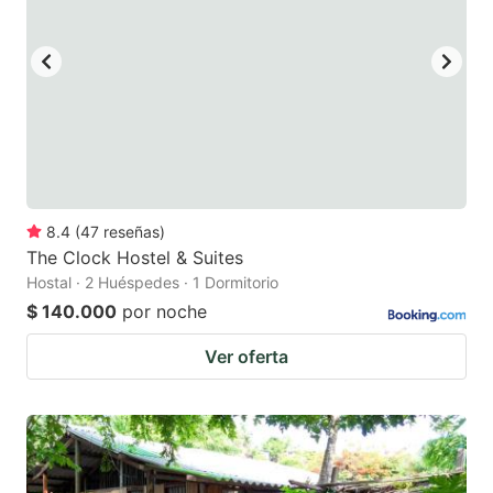
to
to
get
get
the
the
keyboard
keyboard
shortcuts
shortcuts
for
for
changing
changing
8.4
(
47
reseñas
)
dates.
dates.
The Clock Hostel & Suites
Hostal · 2 Huéspedes · 1 Dormitorio
$ 140.000
por noche
Ver oferta